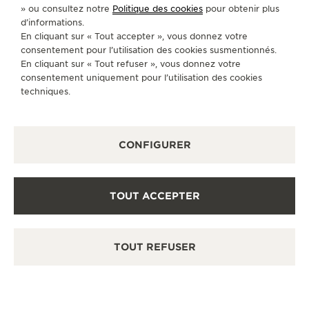
» ou consultez notre
Politique des cookies
pour obtenir plus
CONCEPT
d’informations.
UNE CÉLÉBRATION DE LA
En cliquant sur « Tout accepter », vous donnez votre
consentement pour l’utilisation des cookies susmentionnés.
RICHESSE DES PAYSAGES
En cliquant sur « Tout refuser », vous donnez votre
NATURELS
consentement uniquement pour l’utilisation des cookies
techniques.
Située au cœur de la beauté paisible de la Vallée de
Joux, en Suisse, Jaeger-LeCoultre a toujours puisé
son inspiration dans les merveilles de la nature.
CONFIGURER
DÉCOUVRIR LE CONCEPT
TOUT ACCEPTER
TOUT REFUSER