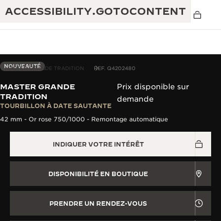
ACCESSIBILITY.GOTOCONTENT
VOIR EN 3D
NOUVEAUTÉ
MASTER GRANDE TRADITION
REF. Q4202480
MASTER GRANDE
Prix disponible sur
THE GOLDEN RATIO MUSICAL SHOW
TRADITION
demande
EXCELLENCE : PLUS DE 190 ANS
TOURBILLON À DATE SAUTANTE
THE REVERSO 1931 CAFÉ
42 mm - Or rose 750/1000 - Remontage automatique
CRÉATIVITÉ : PLUS DE 430 BREVETS
GARANTIE JAEGER-LECOULTRE
INGÉNIOSITÉ : PLUS DE 1 400 CALIBRES
INDIQUER VOTRE INTÉRÊT
GARANTIE DES MONTRES
EXPOSITION « THE PERPETUAL
SAVOIR-FAIRE : 108 MÉTIERS
TIMEKEEPER »
DISPONIBILITÉ EN BOUTIQUE
GARANTIE ATMOS
EXPOSITION « THE DREAM SHAPER »
PRENDRE UN RENDEZ-VOUS
REVERSO, INTEMPORELLE DEPUIS 1931