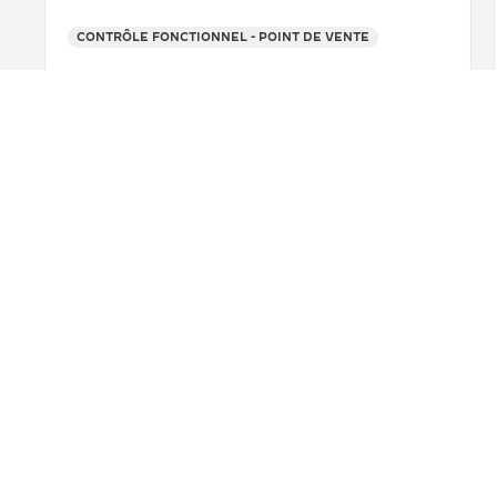
CONTRÔLE FONCTIONNEL - POINT DE VENTE
+86 028 60831718
VOIR PLUS
RETOUR EN HAUT DE LA PAGE
TROUVER UNE BOUTIQUE
TOUS LES MAGASINS
ASIE
C
A PROPOS DE NOUS
SERVICES
MANUFACTURE-ATELIER DEPUIS 1833
SERVICES APRÈ