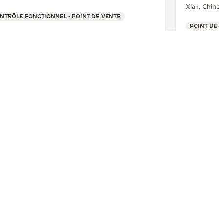
Xian, Chin
NTRÔLE FONCTIONNEL - POINT DE VENTE
POINT DE
+86 029 83699091
VOIR PLUS
SUIVEZ-NOUS