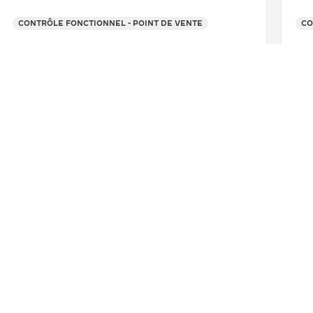
CONTRÔLE FONCTIONNEL - POINT DE VENTE
CO
+86 028 82378778
VOIR PLUS
HINE
CHONGQING
重庆国金中心IFS时光天地 TIMEVALLÉE
CONTACT
S-VENTE
TROUVER UNE BOUTIQUE