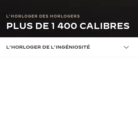
L’HORLOGER DES HORLOGERS
PLUS DE 1 400 CALIBRES
L’HORLOGER DE L’INGÉNIOSITÉ
NOTRE IDENTITÉ
DÉCOUVREZ BEHIND THE
CALIBRES
Rendant hommage aux 1 400 calibres conçus par
La Grande Maison, Behind the Calibres est une série
de vidéos mettant en scène les montres Jaeger-
LeCoultre les plus emblématiques, de la mythique
Duoplan à la légendaire Geophysic en passant par