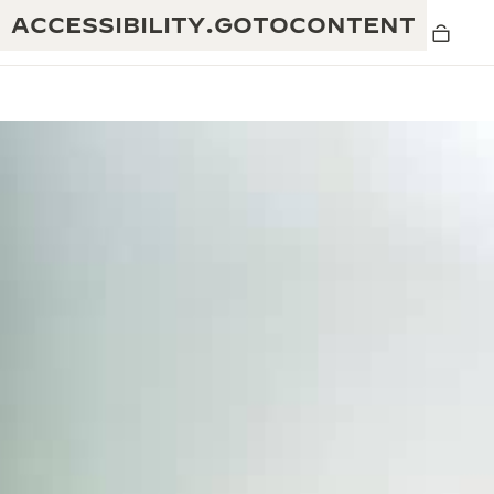
ACCESSIBILITY.GOTOCONTENT
THE GOLDEN RATIO MUSICAL SHOW -
卓越性：190年以上の伝統
黄金比を讃える音楽祭-
創造性：430件以上の特許
レベルソ 1931 カフェ
ジャガー・ルクルト保証
創意工夫：1,400以上のキャリバー
タイムピース保証
熟練技巧：108の技巧
「THE PERPETUAL TIMEKEEPER」展
アトモスの保証
THE DREAM SHAPER
レベルソ・ストーリー