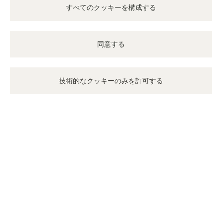
すべてのクッキーを構成する
同意する
技術的なクッキーのみを許可する
短編動画シリーズ
伝説的なキャリバーの秘密を解き明かす
創立者の革新精神を受け継ぐジャガー・ルクルトでは、独創