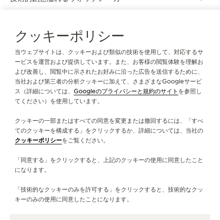
クッキーポリシー
アイデンティティ
当ウェブサイトは、クッキーおよび類似の技術を使用して、対応するサ
『BEHIND THE CALIBRES』
ービスを運営および提供しています。また、お客様の閲覧体験を理解お
よび改善し、閲覧中に示されたお好みに沿った広告を送信するために、
グランド・メゾンの職人や技師たちが、それぞれの知識を駆
当社および第三者の分析クッキーに加えて、さまざまなGoogleサービ
使して設計した1,400以上のキャリバーへの敬意を表明する
ス（詳細については、
Googleのプライバシーと規約のサイト
を参照し
てください）を使用しています。
『Behind the Calibres』は、デュオプランからジオフィジ
ック、メモボックスからフューチャーマティックまで、伝説
クッキーの一部またはすべての同意を変更または撤回するには、「すべ
的なキャリバーが搭載された最も象徴的なヴィンテージタイ
てのクッキーを構成する」をクリックするか、詳細については、当社の
ムピースを紹介する一連の短編動画です。 こちらの短編動
クッキーポリシー
をご覧ください。
画では、史上初のキャリバーが搭載されている作品も紹介し
「同意する」をクリックすると、上記のクッキーの使用に同意したこと
ております。これらのタイムピースが紡いできたストーリー
になります。
を紐解き、グランド・メゾンは時計製造の歴史におけるマイ
ルストーンとなった、重要な瞬間を称えています。
「技術的なクッキーのみを許可する」をクリックすると、技術的なクッ
キーのみの使用に同意したことになります。