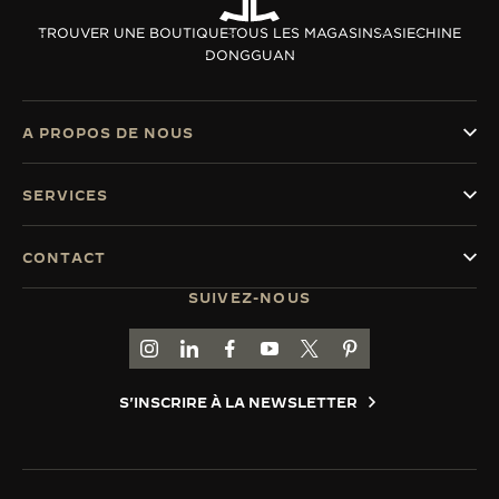
LE VIRTUOSE DU SON
TROUVER UNE BOUTIQUE
TOUS LES MAGASINS
ASIE
CHINE
DONGGUAN
L’ODYSSÉE SIDÉRALE
LE PIONNIER DE LA PRÉCISION
A PROPOS DE NOUS
VOIR LES ÉVÉNEMENTS
SERVICES
CONTACT
SUIVEZ-NOUS
ACCÉDER À LA PAGE INSTAGRAM DE JAEGER
ACCÉDER À LA PAGE LINKEDIN DE JAE
ALLER SUR LA PAGE JAEGER-LEC
ACCÉDER À LA PAGE YOUTUB
ALLER SUR LA PAGE TW
ALLER SUR LA PAG
S'INSCRIRE À LA NEWSLETTER