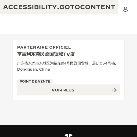
ACCESSIBILITY.GOTOCONTENT
PARTENAIRE OFFICIEL
亨吉利东莞民盈国贸城TV店
THE GOLDEN RATIO MUSICAL SHOW
EXCELLENCE : PLUS DE 190 ANS
广东省东莞市东城区鸿福东路1号民盈国贸城一层L1054号铺,
Dongguan, Chine
THE REVERSO 1931 CAFÉ
CRÉATIVITÉ : PLUS DE 430 BREVETS
POINT DE VENTE
GARANTIE JAEGER-LECOULTRE
INGÉNIOSITÉ : PLUS DE 1 400 CALIBRES
VOIR PLUS
GARANTIE DES MONTRES
EXPOSITION « THE PERPETUAL
SAVOIR-FAIRE : 108 MÉTIERS
TIMEKEEPER »
GARANTIE ATMOS
EXPOSITION « THE DREAM SHAPER »
REVERSO, INTEMPORELLE DEPUIS 1931