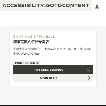
ACCESSIBILITY.GOTOCONTENT
BOUTIQUE OFFICIELLE
积家芜湖八佰伴专卖店
THE GOLDEN RATIO MUSICAL SHOW
EXCELLENCE : PLUS DE 190 ANS
安徽省芜湖市镜湖区中山北路33号八佰伴广场一楼一号门积家
专柜, Wuhu, Chine
THE REVERSO 1931 CAFÉ
CRÉATIVITÉ : PLUS DE 430 BREVETS
POINT DE VENTE
GARANTIE JAEGER-LECOULTRE
INGÉNIOSITÉ : PLUS DE 1 400 CALIBRES
+86 0553 5598680
GARANTIE DES MONTRES
EXPOSITION « THE PERPETUAL
SAVOIR-FAIRE : 108 MÉTIERS
VOIR PLUS
TIMEKEEPER »
GARANTIE ATMOS
EXPOSITION « THE DREAM SHAPER »
REVERSO, INTEMPORELLE DEPUIS 1931