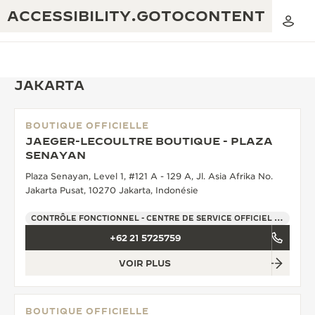
ACCESSIBILITY.GOTOCONTENT
JAKARTA
BOUTIQUE OFFICIELLE
THE GOLDEN RATIO MUSICAL SHOW
JAEGER-LECOULTRE BOUTIQUE - PLAZA
EXCELLENCE : PLUS DE 190 ANS
SENAYAN
THE REVERSO 1931 CAFÉ
CRÉATIVITÉ : PLUS DE 430 BREVETS
Plaza Senayan, Level 1, #121 A - 129 A, Jl. Asia Afrika No.
Jakarta Pusat, 10270 Jakarta, Indonésie
GARANTIE JAEGER-LECOULTRE
INGÉNIOSITÉ : PLUS DE 1 400 CALIBRES
CONTRÔLE FONCTIONNEL - CENTRE DE SERVICE OFFICIEL - POINT DE VENTE
GARANTIE DES MONTRES
EXPOSITION « THE PERPETUAL
SAVOIR-FAIRE : 108 MÉTIERS
+62 21 5725759
TIMEKEEPER »
GARANTIE ATMOS
VOIR PLUS
EXPOSITION « THE DREAM SHAPER »
REVERSO, INTEMPORELLE DEPUIS 1931
BOUTIQUE OFFICIELLE