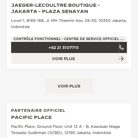
JAEGER-LECOULTRE BOUTIQUE -
LE VIRTUOSE DU SON
JAKARTA - PLAZA SENAYAN
Level 1, #165-168, Jl. MH Thamrin Kav. 28-30, 10350 Jakarta,
L’ODYSSÉE SIDÉRALE
Indonésie
LE PIONNIER DE LA PRÉCISION
CONTRÔLE FONCTIONNEL - CENTRE DE SERVICE OFFICIEL - POINT DE VENTE
+62 21 3107715
VOIR LES ÉVÉNEMENTS
VOIR PLUS
VOIR PLUS
PARTENAIRE OFFICIEL
PACIFIC PLACE
Pacific Place, Ground Floor, Unit 12 A - B, Kawasan Niaga
Terpadu Sudirman (SCBD), 12190 Jakarta, Indonésie