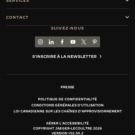
SERVICES
CONTACT
SUIVEZ-NOUS
ACCÉDER À LA PAGE INSTAGRAM DE JAEGER
ACCÉDER À LA PAGE LINKEDIN DE JAE
ALLER SUR LA PAGE JAEGER-LEC
ACCÉDER À LA PAGE YOUTUB
ALLER SUR LA PAGE TW
ALLER SUR LA PAG
S'INSCRIRE À LA NEWSLETTER
PRESSE
POLITIQUE DE CONFIDENTIALITÉ
CONDITIONS GÉNÉRALES D'UTILISATION
LOI CANADIENNE SUR LES CHAÎNES D'APPROVISIONNEMENT
GÉRER L'ACCESSIBILITÉ
COPYRIGHT JAEGER-LECOULTRE 2026
VERSION 102.34.2