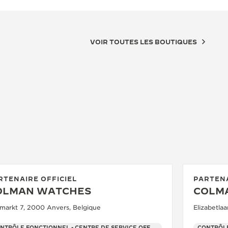
VOIR TOUTES LES BOUTIQUES
RTENAIRE OFFICIEL
PARTENA
OLMAN WATCHES
COLM
rmarkt 7, 2000 Anvers, Belgique
Elizabetla
CONTRÔLE FONCTIONNEL - CENTRE DE SERVICE OFFICIEL - POINT DE VENTE
CONTRÔLE