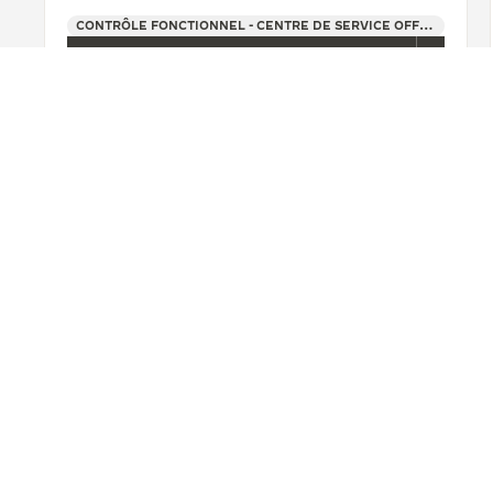
CONTRÔLE FONCTIONNEL - CENTRE DE SERVICE OFFICIEL - POINT DE VENTE
+32 3 269 99 99
VOIR PLUS
RETOUR EN HAUT DE LA PAGE
TROUVER UNE BOUTIQUE
TOUS LES MAGASINS
EUROP
A PROPOS DE NOUS
SERVICES
MANUFACTURE-ATELIER DEPUIS 1833
SERVICES APRÈ
REJOIGNEZ LA GRANDE MAISON
GARANTIE JAE