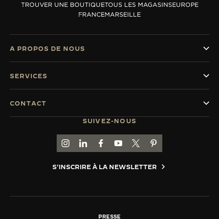
TROUVER UNE BOUTIQUE
TOUS LES MAGASINS
EUROPE
LE VIRTUOSE DU SON
FRANCE
MARSEILLE
L’ODYSSÉE SIDÉRALE
A PROPOS DE NOUS
LE PIONNIER DE LA PRÉCISION
SERVICES
VOIR LES ÉVÉNEMENTS
CONTACT
SUIVEZ-NOUS
ACCÉDER À LA PAGE INSTAGRAM DE JAEGER
ACCÉDER À LA PAGE LINKEDIN DE JAE
ALLER SUR LA PAGE JAEGER-LEC
ACCÉDER À LA PAGE YOUTUB
ALLER SUR LA PAGE TW
ALLER SUR LA PAG
S'INSCRIRE À LA NEWSLETTER
PRESSE