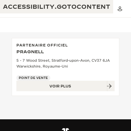
ACCESSIBILITY.GOTOCONTENT
PARTENAIRE OFFICIEL
PRAGNELL
THE GOLDEN RATIO MUSICAL SHOW
EXCELLENCE : PLUS DE 190 ANS
5 - 7 Wood Street, Stratford-upon-Avon, CV37 6JA
Warwickshire, Royaume-Uni
THE REVERSO 1931 CAFÉ
CRÉATIVITÉ : PLUS DE 430 BREVETS
POINT DE VENTE
GARANTIE JAEGER-LECOULTRE
INGÉNIOSITÉ : PLUS DE 1 400 CALIBRES
VOIR PLUS
GARANTIE DES MONTRES
EXPOSITION « THE PERPETUAL
SAVOIR-FAIRE : 108 MÉTIERS
TIMEKEEPER »
GARANTIE ATMOS
EXPOSITION « THE DREAM SHAPER »
REVERSO, INTEMPORELLE DEPUIS 1931