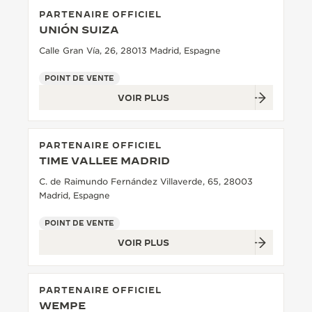
PARTENAIRE OFFICIEL
LE VIRTUOSE DU SON
UNIÓN SUIZA
L’ODYSSÉE SIDÉRALE
Calle Gran Vía, 26, 28013 Madrid, Espagne
POINT DE VENTE
LE PIONNIER DE LA PRÉCISION
VOIR PLUS
VOIR LES ÉVÉNEMENTS
PARTENAIRE OFFICIEL
TIME VALLEE MADRID
C. de Raimundo Fernández Villaverde, 65, 28003
Madrid, Espagne
POINT DE VENTE
VOIR PLUS
PARTENAIRE OFFICIEL
WEMPE