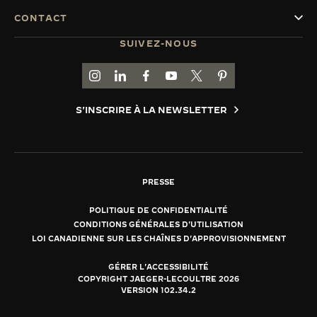
CONTACT
SUIVEZ-NOUS
ACCÉDER À LA PAGE INSTAGRAM DE JAEGER
ACCÉDER À LA PAGE LINKEDIN DE JAE
ALLER SUR LA PAGE JAEGER-LEC
ACCÉDER À LA PAGE YOUTUB
ALLER SUR LA PAGE TW
ALLER SUR LA PAG
S'INSCRIRE À LA NEWSLETTER
PRESSE
POLITIQUE DE CONFIDENTIALITÉ
CONDITIONS GÉNÉRALES D'UTILISATION
LOI CANADIENNE SUR LES CHAÎNES D'APPROVISIONNEMENT
GÉRER L'ACCESSIBILITÉ
COPYRIGHT JAEGER-LECOULTRE 2026
VERSION 102.34.2