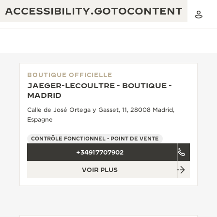
ACCESSIBILITY.GOTOCONTENT
BOUTIQUE OFFICIELLE
JAEGER-LECOULTRE - BOUTIQUE -
THE GOLDEN RATIO MUSICAL SHOW
MADRID
EXCELLENCE : PLUS DE 190 ANS
Calle de José Ortega y Gasset, 11, 28008 Madrid,
THE REVERSO 1931 CAFÉ
CRÉATIVITÉ : PLUS DE 430 BREVETS
Espagne
GARANTIE JAEGER-LECOULTRE
INGÉNIOSITÉ : PLUS DE 1 400 CALIBRES
CONTRÔLE FONCTIONNEL - POINT DE VENTE
+34917707902
GARANTIE DES MONTRES
EXPOSITION « THE PERPETUAL
SAVOIR-FAIRE : 108 MÉTIERS
TIMEKEEPER »
VOIR PLUS
GARANTIE ATMOS
EXPOSITION « THE DREAM SHAPER »
REVERSO, INTEMPORELLE DEPUIS 1931