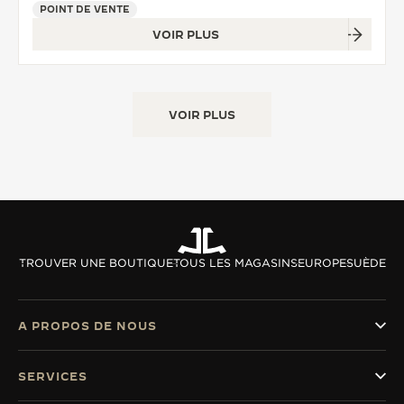
POINT DE VENTE
LE VIRTUOSE DU SON
VOIR PLUS
L’ODYSSÉE SIDÉRALE
LE PIONNIER DE LA PRÉCISION
VOIR PLUS
VOIR LES ÉVÉNEMENTS
TROUVER UNE BOUTIQUE
TOUS LES MAGASINS
EUROPE
SUÈDE
A PROPOS DE NOUS
SERVICES