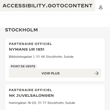
ACCESSIBILITY.GOTOCONTENT
STOCKHOLM
PARTENAIRE OFFICIEL
THE GOLDEN RATIO MUSICAL SHOW
NYMANS UR 1851
EXCELLENCE : PLUS DE 190 ANS
Biblioteksgatan 1, 111 46 Stockholm, Suède
THE REVERSO 1931 CAFÉ
CRÉATIVITÉ : PLUS DE 430 BREVETS
POINT DE VENTE
GARANTIE JAEGER-LECOULTRE
INGÉNIOSITÉ : PLUS DE 1 400 CALIBRES
VOIR PLUS
GARANTIE DES MONTRES
EXPOSITION « THE PERPETUAL
SAVOIR-FAIRE : 108 MÉTIERS
TIMEKEEPER »
GARANTIE ATMOS
PARTENAIRE OFFICIEL
NK JUVELSALONGEN
EXPOSITION « THE DREAM SHAPER »
Hamngatan 18-20, 111 77 Stockholm, Suède
REVERSO, INTEMPORELLE DEPUIS 1931