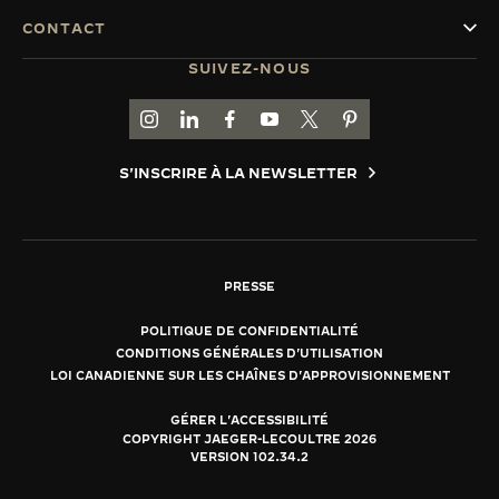
CONTACT
SUIVEZ-NOUS
ACCÉDER À LA PAGE INSTAGRAM DE JAEGER
ACCÉDER À LA PAGE LINKEDIN DE JAE
ALLER SUR LA PAGE JAEGER-LEC
ACCÉDER À LA PAGE YOUTUB
ALLER SUR LA PAGE TW
ALLER SUR LA PAG
S'INSCRIRE À LA NEWSLETTER
PRESSE
POLITIQUE DE CONFIDENTIALITÉ
CONDITIONS GÉNÉRALES D'UTILISATION
LOI CANADIENNE SUR LES CHAÎNES D'APPROVISIONNEMENT
GÉRER L'ACCESSIBILITÉ
COPYRIGHT JAEGER-LECOULTRE 2026
VERSION 102.34.2