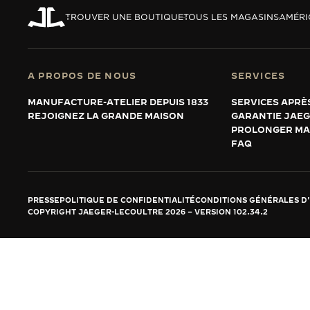
REVERSO, INTEMPORELLE DEPUIS 1931
TROUVER UNE BOUTIQUE
TOUS LES MAGASINS
AMÉRI
LE VIRTUOSE DU SON
L’ODYSSÉE SIDÉRALE
A PROPOS DE NOUS
SERVICES
LE PIONNIER DE LA PRÉCISION
MANUFACTURE-ATELIER DEPUIS 1833
SERVICES APRÈ
REJOIGNEZ LA GRANDE MAISON
GARANTIE JAE
VOIR LES ÉVÉNEMENTS
PROLONGER MA
FAQ
PRESSE
POLITIQUE DE CONFIDENTIALITÉ
CONDITIONS GÉNÉRALES D'
COPYRIGHT JAEGER-LECOULTRE 2026
VERSION 102.34.2