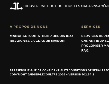
REVERSO, INTEMPORELLE DEPUIS 1931
TROUVER UNE BOUTIQUE
TOUS LES MAGASINS
AMÉRI
LE VIRTUOSE DU SON
L’ODYSSÉE SIDÉRALE
A PROPOS DE NOUS
SERVICES
LE PIONNIER DE LA PRÉCISION
MANUFACTURE-ATELIER DEPUIS 1833
SERVICES APRÈ
REJOIGNEZ LA GRANDE MAISON
GARANTIE JAE
VOIR LES ÉVÉNEMENTS
PROLONGER MA
FAQ
PRESSE
POLITIQUE DE CONFIDENTIALITÉ
CONDITIONS GÉNÉRALES D'
COPYRIGHT JAEGER-LECOULTRE 2026
VERSION 102.34.2