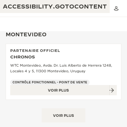
ACCESSIBILITY.GOTOCONTENT
MONTEVIDEO
PARTENAIRE OFFICIEL
THE GOLDEN RATIO MUSICAL SHOW
CHRONOS
EXCELLENCE : PLUS DE 190 ANS
WTC Montevideo, Avda. Dr. Luis Alberto de Herrera 1248,
THE REVERSO 1931 CAFÉ
CRÉATIVITÉ : PLUS DE 430 BREVETS
Locales 4 y 5, 11300 Montevideo, Uruguay
GARANTIE JAEGER-LECOULTRE
INGÉNIOSITÉ : PLUS DE 1 400 CALIBRES
CONTRÔLE FONCTIONNEL - POINT DE VENTE
VOIR PLUS
GARANTIE DES MONTRES
EXPOSITION « THE PERPETUAL
SAVOIR-FAIRE : 108 MÉTIERS
TIMEKEEPER »
GARANTIE ATMOS
EXPOSITION « THE DREAM SHAPER »
VOIR PLUS
REVERSO, INTEMPORELLE DEPUIS 1931