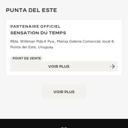
LE VIRTUOSE DU SON
PUNTA DEL ESTE
L’ODYSSÉE SIDÉRALE
PARTENAIRE OFFICIEL
SENSATION DU TEMPS
LE PIONNIER DE LA PRÉCISION
Rbla. Williman Pda.4 Pya., Mansa Galería Comercial, local 8,
VOIR LES ÉVÉNEMENTS
Punta del Este, Uruguay
POINT DE VENTE
VOIR PLUS
VOIR PLUS