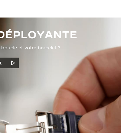
DÉPLOYANTE
oucle et votre bracelet ?
L