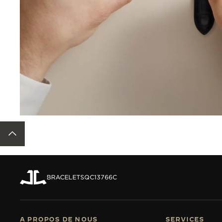
RETOUR EN HAUT DE LA PAGE
BRACELETS
QC13766C
A PROPOS DE NOUS
SERVICES