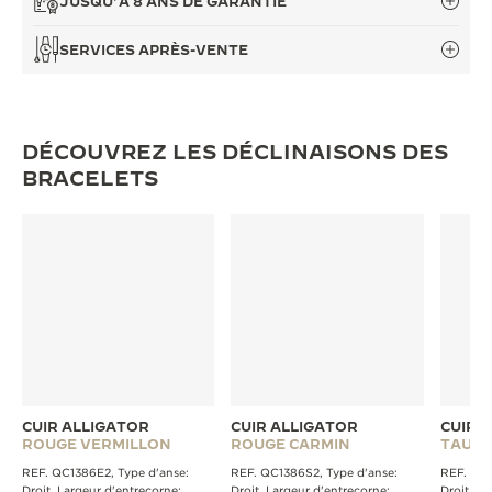
JUSQU’À 8 ANS DE GARANTIE
LE VIRTUOSE DU SON
SERVICES APRÈS-VENTE
L’ODYSSÉE SIDÉRALE
LE PIONNIER DE LA PRÉCISION
DÉCOUVREZ LES DÉCLINAISONS DES
VOIR LES ÉVÉNEMENTS
BRACELETS
CUIR ALLIGATOR
CUIR ALLIGATOR
CUIR 
ROUGE VERMILLON
ROUGE CARMIN
TAUPE
REF. QC1386E2, Type d'anse:
REF. QC1386S2, Type d'anse:
REF. QC1
Droit, Largeur d'entrecorne:
Droit, Largeur d'entrecorne:
Droit, La