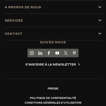
A PROPOS DE NOUS
SERVICES
CONTACT
SUIVEZ-NOUS
ACCÉDER À LA PAGE INSTAGRAM DE JAEGER
ACCÉDER À LA PAGE LINKEDIN DE JAE
ALLER SUR LA PAGE JAEGER-LEC
ACCÉDER À LA PAGE YOUTUB
ALLER SUR LA PAGE TW
ALLER SUR LA PAG
S'INSCRIRE À LA NEWSLETTER
PRESSE
POLITIQUE DE CONFIDENTIALITÉ
CONDITIONS GÉNÉRALES D'UTILISATION