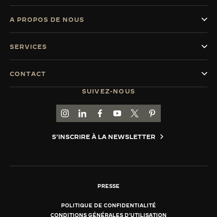
A PROPOS DE NOUS
SERVICES
CONTACT
SUIVEZ-NOUS
ACCÉDER À LA PAGE INSTAGRAM DE JAEGER
ACCÉDER À LA PAGE LINKEDIN DE JAE
ALLER SUR LA PAGE JAEGER-LEC
ACCÉDER À LA PAGE YOUTUB
ALLER SUR LA PAGE TW
ALLER SUR LA PAG
S'INSCRIRE À LA NEWSLETTER
PRESSE
POLITIQUE DE CONFIDENTIALITÉ
CONDITIONS GÉNÉRALES D'UTILISATION