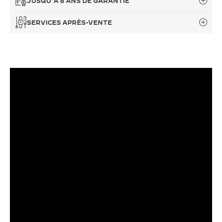
JUSQU’À 8 ANS DE GARANTIE
LE VIRTUOSE DU SON
SERVICES APRÈS-VENTE
L’ODYSSÉE SIDÉRALE
LE PIONNIER DE LA PRÉCISION
VOIR LES ÉVÉNEMENTS