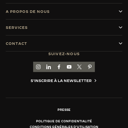
A PROPOS DE NOUS
SERVICES
CONTACT
SUIVEZ-NOUS
ACCÉDER À LA PAGE INSTAGRAM DE JAEGER
ACCÉDER À LA PAGE LINKEDIN DE JAE
ALLER SUR LA PAGE JAEGER-LEC
ACCÉDER À LA PAGE YOUTUB
ALLER SUR LA PAGE TW
ALLER SUR LA PAG
S'INSCRIRE À LA NEWSLETTER
PRESSE
POLITIQUE DE CONFIDENTIALITÉ
CONDITIONS GÉNÉRALES D'UTILISATION