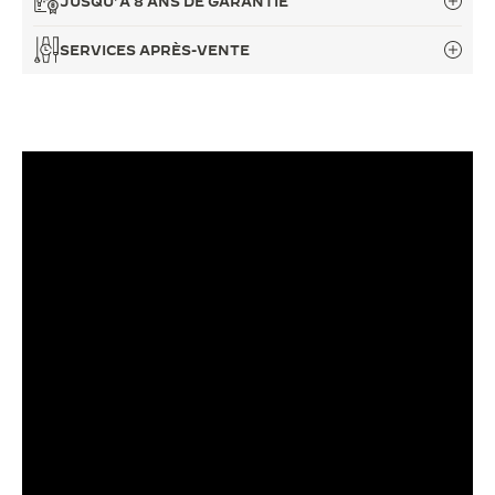
JUSQU’À 8 ANS DE GARANTIE
LE VIRTUOSE DU SON
SERVICES APRÈS-VENTE
L’ODYSSÉE SIDÉRALE
LE PIONNIER DE LA PRÉCISION
VOIR LES ÉVÉNEMENTS