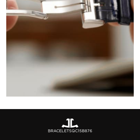
BRACELETS
QC15B876