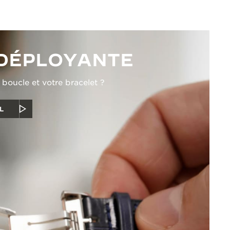
DÉPLOYANTE
oucle et votre bracelet ?
L