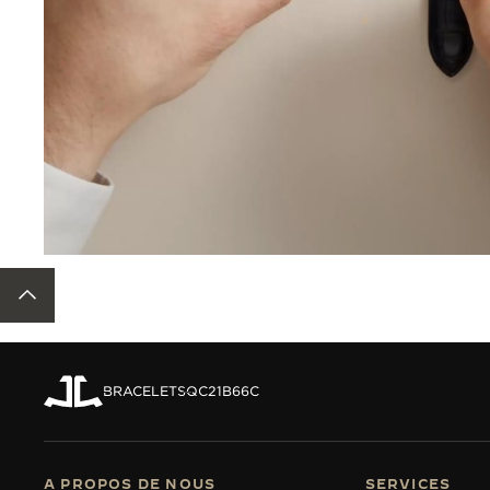
RETOUR EN HAUT DE LA PAGE
BRACELETS
QC21B66C
A PROPOS DE NOUS
SERVICES