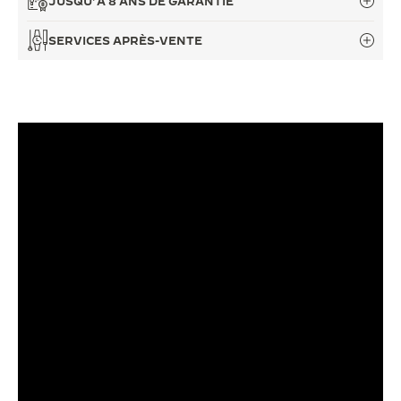
JUSQU’À 8 ANS DE GARANTIE
LE VIRTUOSE DU SON
SERVICES APRÈS-VENTE
L’ODYSSÉE SIDÉRALE
LE PIONNIER DE LA PRÉCISION
VOIR LES ÉVÉNEMENTS