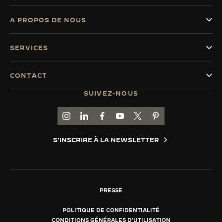
A PROPOS DE NOUS
SERVICES
CONTACT
SUIVEZ-NOUS
ACCÉDER À LA PAGE INSTAGRAM DE JAEGER
ACCÉDER À LA PAGE LINKEDIN DE JAE
ALLER SUR LA PAGE JAEGER-LEC
ACCÉDER À LA PAGE YOUTUB
ALLER SUR LA PAGE TW
ALLER SUR LA PAG
S'INSCRIRE À LA NEWSLETTER
PRESSE
POLITIQUE DE CONFIDENTIALITÉ
CONDITIONS GÉNÉRALES D'UTILISATION