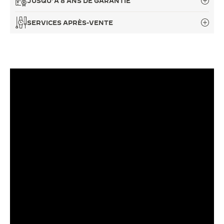
JUSQU’À 8 ANS DE GARANTIE
LE VIRTUOSE DU SON
SERVICES APRÈS-VENTE
L’ODYSSÉE SIDÉRALE
LE PIONNIER DE LA PRÉCISION
VOIR LES ÉVÉNEMENTS