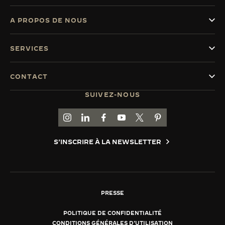
A PROPOS DE NOUS
SERVICES
CONTACT
SUIVEZ-NOUS
ACCÉDER À LA PAGE INSTAGRAM DE JAEGER
ACCÉDER À LA PAGE LINKEDIN DE JAE
ALLER SUR LA PAGE JAEGER-LEC
ACCÉDER À LA PAGE YOUTUB
ALLER SUR LA PAGE TW
ALLER SUR LA PAG
S'INSCRIRE À LA NEWSLETTER
PRESSE
POLITIQUE DE CONFIDENTIALITÉ
CONDITIONS GÉNÉRALES D'UTILISATION