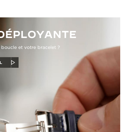
DÉPLOYANTE
oucle et votre bracelet ?
L