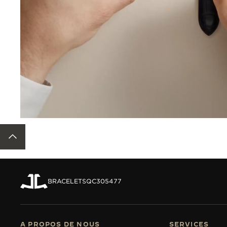
RETOUR EN HAUT DE LA PAGE
BRACELETS
QC305477
A PROPOS DE NOUS
SERVICES