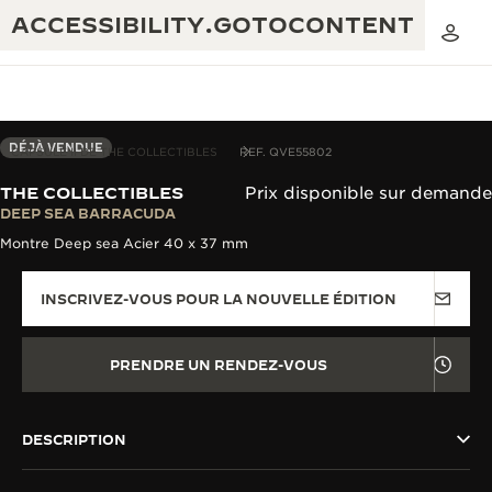
ACCESSIBILITY.GOTOCONTENT
DÉJÀ VENDUE
CAPSULE II DE THE COLLECTIBLES
REF. QVE55802
THE COLLECTIBLES
Prix disponible sur demande
THE GOLDEN RATIO MUSICAL SHOW
DEEP SEA BARRACUDA
EXCELLENCE : PLUS DE 190 ANS
Montre Deep sea Acier 40 x 37 mm
THE REVERSO 1931 CAFÉ
CRÉATIVITÉ : PLUS DE 430 BREVETS
INSCRIVEZ-VOUS POUR LA NOUVELLE ÉDITION
GARANTIE JAEGER-LECOULTRE
INGÉNIOSITÉ : PLUS DE 1 400 CALIBRES
GARANTIE DES MONTRES
EXPOSITION « THE PERPETUAL
SAVOIR-FAIRE : 108 MÉTIERS
PRENDRE UN RENDEZ-VOUS
TIMEKEEPER »
GARANTIE ATMOS
EXPOSITION « THE DREAM SHAPER »
DESCRIPTION
REVERSO, INTEMPORELLE DEPUIS 1931