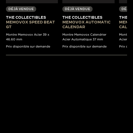
DÉJÀ VENDUE
DÉJÀ VENDUE
DÉJÀ 
THE COLLECTIBLES
THE COLLECTIBLES
THE C
MEMOVOX SPEED BEAT
MEMOVOX AUTOMATIC
MEMO
GT
CALENDAR
CALE
Montre Memovox Acier 39 x
Montre Memovox Calendrier
Montre 
46.60 mm
Acier Automatique 37 mm
Acier A
Prix disponible sur demande
Prix disponible sur demande
Prix dis