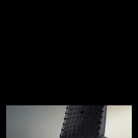
ORIGINES
POUR LES HOMMES AUX
COMMANDES
Surnommée Barracuda, la Master Mariner Deep Sea
fut créée en 1968. À cette époque, Jaeger-LeCoultre
avait décidé de renouveler ses collections, plaçant
la ligne Master Mariner au premier plan. Imposant le
respect grâce à son style et ses performances
techniques, la Barracuda fut lancée en réponse à la
popularité croissante de la plongée dans les
années 1960.