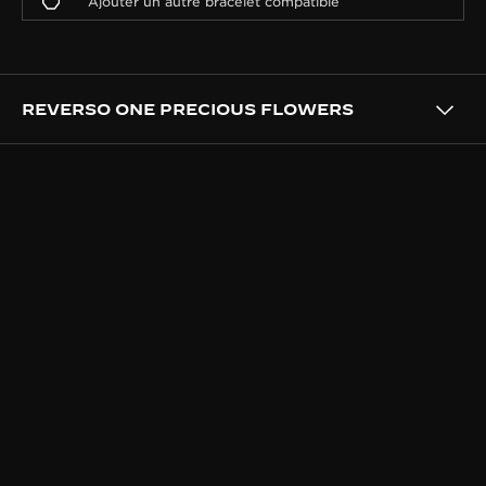
REVERSO ONE PRECIOUS FLOWERS
SAVOIR-FAIRE
130 HEURES DE TRAVAIL POUR
LES ARTISANS DES MÉTIERS
RARES™
Chacune des 10 pièces est une œuvre d’art unique,
brillamment décorée en utilisant différentes
techniques : l’émaillage champlevé Grand Feu pour
les couleurs vives des fleurs et du feuillage, les
sertissages neige et grain pour la brillance.