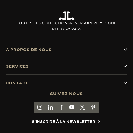
TOUTES LES COLLECTIONS
REVERSO
REVERSO ONE
REF. Q3292435
A PROPOS DE NOUS
SERVICES
CONTACT
SUIVEZ-NOUS
ACCÉDER À LA PAGE INSTAGRAM DE JAEGER
ACCÉDER À LA PAGE LINKEDIN DE JAE
ALLER SUR LA PAGE JAEGER-LEC
ACCÉDER À LA PAGE YOUTUB
ALLER SUR LA PAGE TW
ALLER SUR LA PAG
S'INSCRIRE À LA NEWSLETTER