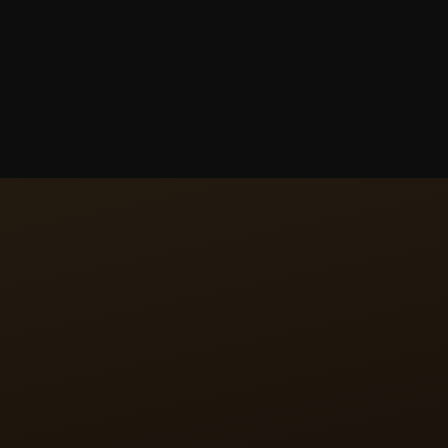
montre en émail ornée de diamants affirme sa forte
identité visuelle, sans pour autant compromettre le
confort au porté. La montre s’attache au poignet
grâce à un bracelet en cuir d’alligator brillant, dont
la couleur est assortie à la décoration de la boîte.
CALIBRE
CALIBRE MANUFACTURE 846
Véritable pièce de Haute Joaillerie, ce modèle
mérite un mécanisme horloger d’exception.
Témoignant de la maîtrise technique de Jaeger-
LeCoultre, la montre est animée par le Calibre 846 à
remontage manuel.