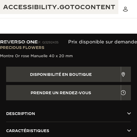
ACCESSIBILITY.GOTOCONTENT
REVERSO ONE
Prix disponible sur demande
REVERSO ONE
REF. Q3292435
PRECIOUS FLOWERS
Montre Or rose Manuelle 40 x 20 mm
THE GOLDEN RATIO MUSICAL SHOW
EXCELLENCE : PLUS DE 190 ANS
THE REVERSO 1931 CAFÉ
CRÉATIVITÉ : PLUS DE 430 BREVETS
DISPONIBILITÉ EN BOUTIQUE
GARANTIE JAEGER-LECOULTRE
INGÉNIOSITÉ : PLUS DE 1 400 CALIBRES
PRENDRE UN RENDEZ-VOUS
GARANTIE DES MONTRES
EXPOSITION « THE PERPETUAL
SAVOIR-FAIRE : 108 MÉTIERS
TIMEKEEPER »
GARANTIE ATMOS
DESCRIPTION
EXPOSITION « THE DREAM SHAPER »
CARACTÉRISTIQUES
REVERSO, INTEMPORELLE DEPUIS 1931