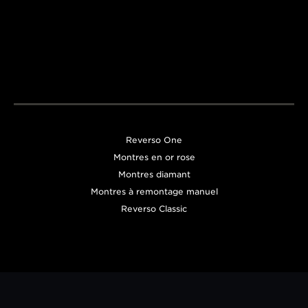
LA GRANDE MAISON
l’excellence de Jaeger-
pour développe
L’HORLOGER DES
LeCoultre allie créativité et
complications a
HORLOGERS™
maîtrise technique.
gardistes.
EN SAVOIR PLUS
EN SAVOIR PLUS
Reverso One
Montres en or rose
Montres diamant
Montres à remontage manuel
Reverso Classic