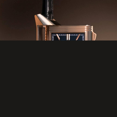
Destinée aux amateurs d’art et de mécanique, la
Reverso Tribute Minute Repeater est une édition
limitée de 30 pièces.
SE RENSEIGNER
COLLECTION
LA COLLECTION REVERSO
Explorez le monde des Reverso, à la croisée d’un
design signature et d’un savoir-faire incomparable.
PARCOURIR LA COLLECTION
DÉCOUVRIR LA COLLECTION