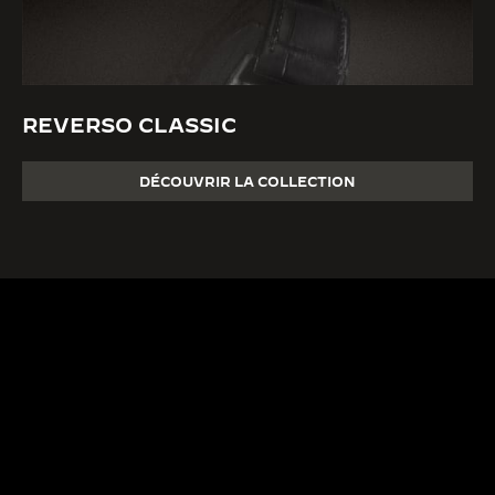
REVERSO CLASSIC
DÉCOUVRIR LA COLLECTION
PLUS DE
430 BREV
Les ingénieurs e
PLUS DE 190 ANS
de la Manufactu
Depuis 1833, la quête de
leur passion et l
LA GRANDE MAISON
l’excellence de Jaeger-
pour développe
L’HORLOGER DES
LeCoultre allie créativité et
complications a
HORLOGERS™
maîtrise technique.
gardistes.
EN SAVOIR PLUS
EN SAVOIR PLUS