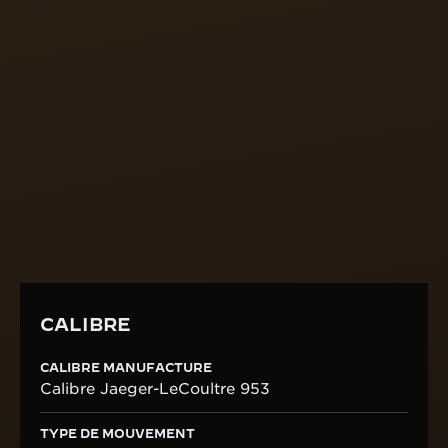
timbres en cristal et l’élimination des temps morts.
La réserve de marche du calibre est de 48 heures,
ce qui est un exploit notable pour une complication
énergivore comme la répétition minutes.
DÉCOUVRIR L’HÉRITAGE DE NOS CALIBRES À
SONNERIE
CALIBRE
CALIBRE MANUFACTURE
Calibre Jaeger-LeCoultre 953
TYPE DE MOUVEMENT