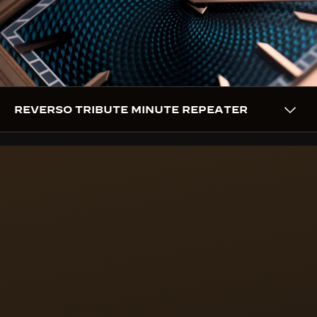
Métiers Rares™ de la Manufacture.
VUE EN 3D
REVERSO TRIBUTE MINUTE REPEATER
CALIBRE
7 INNOVATIONS BREVETÉES
DANS LE CALIBRE 953
La Reverso Tribute Minute Repeater est animée par
le Calibre 953, qui intègre sept brevets, dont des
inventions majeures qui améliorent la qualité de la
sonnerie, telles que les marteaux à trébuchet, les