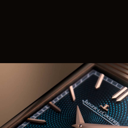
LE VIRTUOSE DU SON
L’ODYSSÉE SIDÉRALE
LE PIONNIER DE LA PRÉCISION
VOIR LES ÉVÉNEMENTS
REVERSO TRIBUTE MINUTE REPEATER
CÉLÉBRER LES INNOVATIONS
DE LA RÉPÉTITION MINUTES
Avec le Calibre 953, Jaeger-LeCoultre réinvente la
Reverso Tribute Minute Repeater. Ses cadrans
distinctifs au recto et au verso offrent une nouvelle
interprétation visuelle de la complication, tout en
mettant en lumière le savoir-faire de l’Atelier des