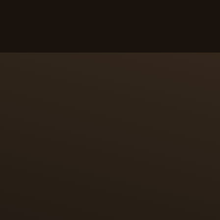
ENTRE LES MAINS DE NOS HORLOGERS :
DÉCOUVREZ LES SECRETS DE SA FABRICATION
DESIGN
Une montre qui met à l’honneur
l’ingéniosité artistique et des
innovations remarquables liées à
la répétition minutes
— LIONEL FAVRE, DIRECTEUR DU DESIGN PRODUIT