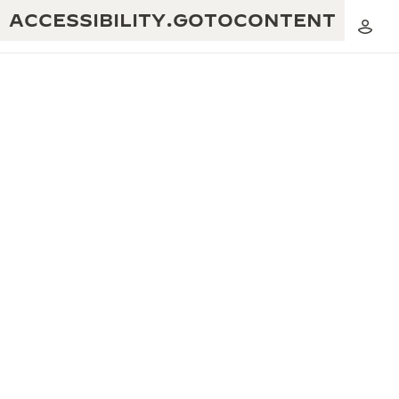
ACCESSIBILITY.GOTOCONTENT
黃金比例音樂表演
卓越工藝：逾 190 年歷史
REVERSO 1931 CAFÉ
無限創意：逾 430 項專利
積家保養服務
心靈手巧：1400 多種機芯
時計保修
《THE PERPETUAL TIMEKEEPER》
精湛工藝：108 種工藝
展覽
時計保修
《THE DREAM SHAPER》展覽
REVERSO 翻轉系列腕錶主題展覽