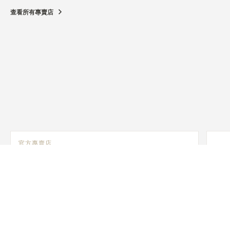
查看所有專賣店
官方專賣店
JAEGER-LECOULTRE BOUTIQUE - OSAKA
SHINSAIBASHI DAIMARU
542-8501 Osaka 大阪, 1-7-1 Shinsaibashisuji, Chuo-Ku,
Osaka, 日本
功能檢查 - 官方維修商 - 銷售點