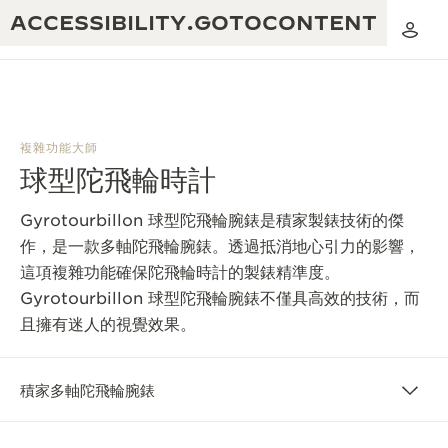
ACCESSIBILITY.GOTOCONTENT
複雜功能大師
球型陀飛輪時計
黃金比例音樂表演
卓越工藝：逾 190 年歷史
Gyrotourbillon 球型陀飛輪腕錶是積家製錶技術的傑
REVERSO 1931 CAFÉ
無限創意：逾 430 項專利
作，是一款多軸陀飛輪腕錶。透過抵消地心引力的影響，
這項複雜功能確保陀飛輪時計的製錶精準度。
積家保養服務
心靈手巧：1400 多種機芯
Gyrotourbillon 球型陀飛輪腕錶不僅具高效的技術，而
時計保修
且擁有迷人的視覺效果。
《THE PERPETUAL TIMEKEEPER》
精湛工藝：108 種工藝
展覽
時計保修
積家多軸陀飛輪腕錶
《THE DREAM SHAPER》展覽
REVERSO 翻轉系列腕錶主題展覽