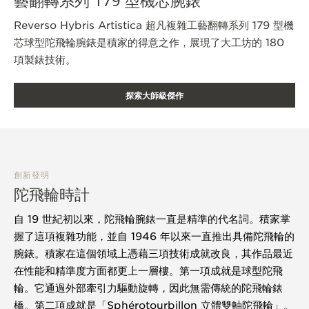
藝翻轉系列 179 型機芯腕錶
Reverso Hybris Artistica 超凡複雜工藝翻轉系列 179 型機
芯球型陀飛輪腕錶是積家的得意之作，展現了大工坊的 180
項製錶技術。
探索大師級傑作
創新發明
陀飛輪時計
自 19 世紀初以來，陀飛輪腕錶一直是精準的代名詞。積家掌
握了這項複雜功能，並自 1946 年以來一直推出具備陀飛輪的
腕錶。積家在這個領域上憑藉三項技術成就改良，其作品最近
在性能和精準度方面都更上一層樓。第一項成就是球型陀飛
輪。它通過外部牽引力驅動旋轉，因此無需傳統的陀飛輪錶
橋。第二項成就是「Sphérotourbillon 立體雙軸陀飛輪」。