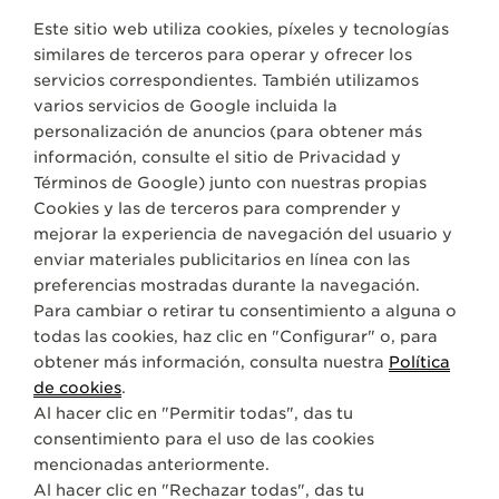
Este sitio web utiliza cookies, píxeles y tecnologías
similares de terceros para operar y ofrecer los
servicios correspondientes. También utilizamos
varios servicios de Google incluida la
MAESTROS EN COMPLICACIONES
personalización de anuncios (para obtener más
RELOJ CON TOURBILLON MULTIEJES
información, consulte el sitio de
Privacidad y
Términos de Google
) junto con nuestras propias
Cookies y las de terceros para comprender y
ACERCA DE NOSOTROS
mejorar la experiencia de navegación del usuario y
enviar materiales publicitarios en línea con las
SERVICIOS
preferencias mostradas durante la navegación.
Para cambiar o retirar tu consentimiento a alguna o
todas las cookies, haz clic en "Configurar" o, para
CONTACTO
obtener más información, consulta nuestra
Política
SÍGANOS
de cookies
.
Al hacer clic en "Permitir todas", das tu
consentimiento para el uso de las cookies
IR A LA PÁGINA DE INSTAGRAM DE JAEGER-
IR A LA PÁGINA DE LINKEDIN DE JAEGE
IR A LA PÁGINA DE FACEBOOK DE
IR A LA PÁGINA DE YOUTUBE
IR A LA PÁGINA DE TWI
IR A LA PÁGINA D
mencionadas anteriormente.
SUSCRIBIRSE A LA NEWSLETTER
Al hacer clic en "Rechazar todas", das tu