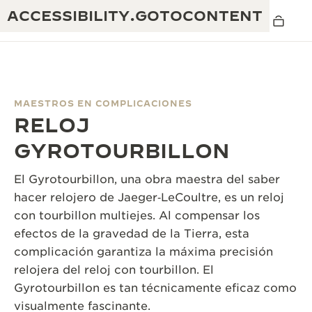
ACCESSIBILITY.GOTOCONTENT
MAESTROS EN COMPLICACIONES
RELOJ
THE GOLDEN RATIO MUSICAL SHOW
EXCELENCIA: MÁS DE 190 AÑOS
GYROTOURBILLON
THE REVERSO 1931 CAFÉ
CREATIVIDAD: MÁS DE 430 PATENTES
El Gyrotourbillon, una obra maestra del saber
GARANTÍA DE JAEGER-LECOULTRE
hacer relojero de Jaeger‑LeCoultre, es un reloj
INGENIO: MÁS DE 1400 CALIBRES
con tourbillon multiejes. Al compensar los
GARANTÍA DE LOS RELOJES DE PULSERA
EXPOSICIÓN THE PERPETUAL
MAESTRÍA: 108 OFICIOS
efectos de la gravedad de la Tierra, esta
TIMEKEEPER
complicación garantiza la máxima precisión
GARANTÍA DE LOS RELOJES ATMOS
relojera del reloj con tourbillon. El
THE DREAM SHAPER
Gyrotourbillon es tan técnicamente eficaz como
THE REVERSO STORIES
visualmente fascinante.