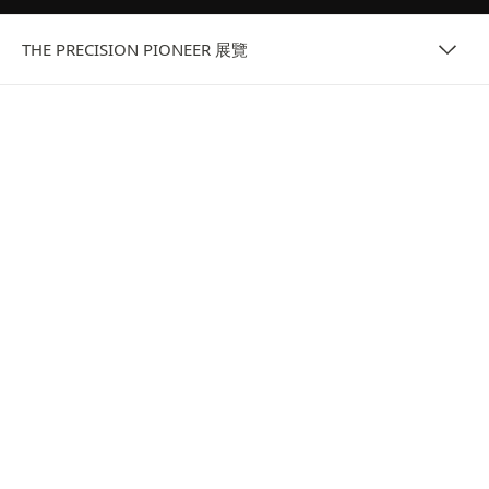
THE PRECISION PIONEER 展覽
展覽
THE PRECISION PIONEER：偉大的精準
傳統工藝
The Precision Pioneer 誌慶始自 1830 年代的精準故事。
這種身臨其境的體驗讓參觀者透過製錶、藝術和烹飪活動，更
深入地沉浸於精準原理中，同時探索品牌的最新時計。
探索更多