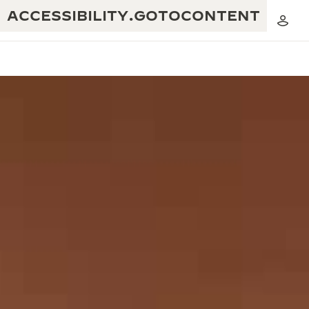
ACCESSIBILITY.GOTOCONTENT
黃金比例音樂表演
卓越工藝：逾 190 年歷史
REVERSO 1931 CAFÉ
無限創意：逾 430 項專利
積家保養服務
心靈手巧：1400 多種機芯
時計保修
《THE PERPETUAL TIMEKEEPER》
精湛工藝：108 種工藝
展覽
時計保修
《THE DREAM SHAPER》展覽
REVERSO 翻轉系列腕錶主題展覽