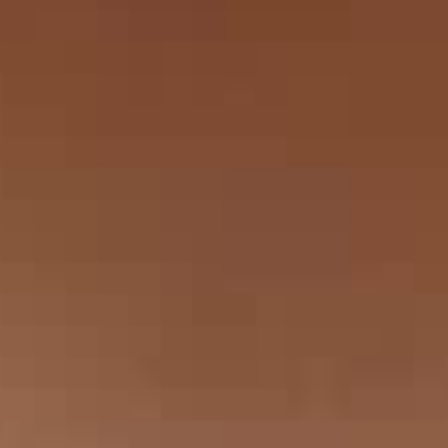
THE SOUND MAKER
STELLAR ODYSSEY
THE PRECISION PIONEER
瀏覽所有精彩活動