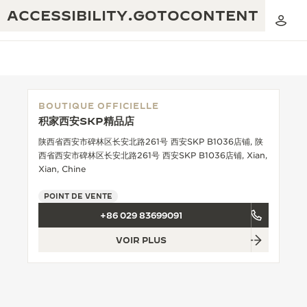
ACCESSIBILITY.GOTOCONTENT
BOUTIQUE OFFICIELLE
积家西安SKP精品店
THE GOLDEN RATIO MUSICAL SHOW
EXCELLENCE : PLUS DE 190 ANS
陕西省西安市碑林区长安北路261号 西安SKP B1036店铺, 陕
西省西安市碑林区长安北路261号 西安SKP B1036店铺, Xian,
THE REVERSO 1931 CAFÉ
CRÉATIVITÉ : PLUS DE 430 BREVETS
Xian, Chine
GARANTIE JAEGER-LECOULTRE
INGÉNIOSITÉ : PLUS DE 1 400 CALIBRES
POINT DE VENTE
+86 029 83699091
GARANTIE DES MONTRES
EXPOSITION « THE PERPETUAL
SAVOIR-FAIRE : 108 MÉTIERS
TIMEKEEPER »
VOIR PLUS
GARANTIE ATMOS
EXPOSITION « THE DREAM SHAPER »
REVERSO, INTEMPORELLE DEPUIS 1931