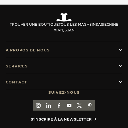
LE VIRTUOSE DU SON
L’ODYSSÉE SIDÉRALE
TROUVER UNE BOUTIQUE
TOUS LES MAGASINS
ASIE
CHINE
XIAN, XIAN
LE PIONNIER DE LA PRÉCISION
VOIR LES ÉVÉNEMENTS
A PROPOS DE NOUS
SERVICES
CONTACT
SUIVEZ-NOUS
ACCÉDER À LA PAGE INSTAGRAM DE JAEGER
ACCÉDER À LA PAGE LINKEDIN DE JAE
ALLER SUR LA PAGE JAEGER-LEC
ACCÉDER À LA PAGE YOUTUB
ALLER SUR LA PAGE TW
ALLER SUR LA PAG
S'INSCRIRE À LA NEWSLETTER