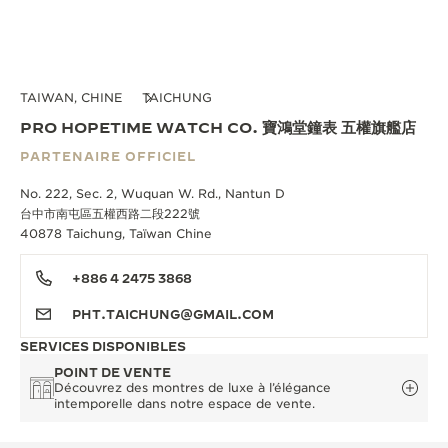
TAIWAN, CHINE
TAICHUNG
PRO HOPETIME WATCH CO. 寶鴻堂鐘表 五權旗艦店
PARTENAIRE OFFICIEL
No. 222, Sec. 2, Wuquan W. Rd., Nantun D
台中市南屯區五權西路二段222號
40878 Taichung, Taïwan Chine
+886 4 2475 3868
PHT.TAICHUNG@GMAIL.COM
SERVICES DISPONIBLES
POINT DE VENTE
Découvrez des montres de luxe à l’élégance
intemporelle dans notre espace de vente.