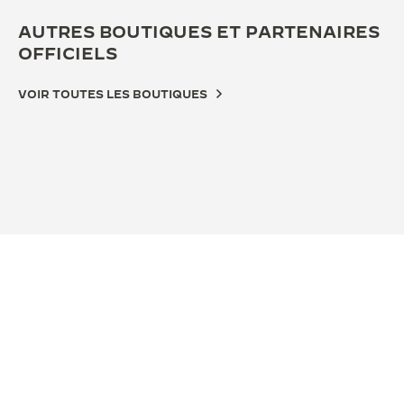
AUTRES BOUTIQUES ET PARTENAIRES
OFFICIELS
VOIR TOUTES LES BOUTIQUES
BOUTIQUE OFFICIELLE
BOU
JAEGER-LECOULTRE BOUTIQUE TOP
桃
CITY TAICHUNG
Taiw
1F,No.251,Sec.3,Taiwan Blvd, Far Eastern Department
Taoy