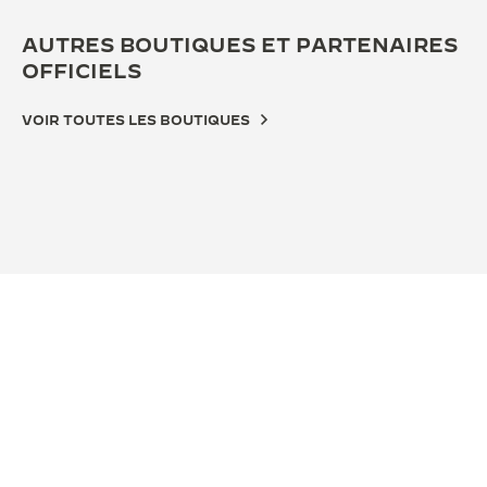
AUTRES BOUTIQUES ET PARTENAIRES
OFFICIELS
VOIR TOUTES LES BOUTIQUES
BOUTIQUE OFFICIELLE
BOU
JAEGER-LECOULTRE BOUTIQUE -
JA
MONACO
TO
Allée François Blanc, 98000 Monaco, Monaco
Via C