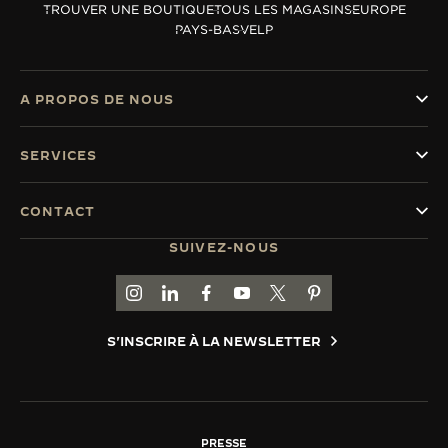
TROUVER UNE BOUTIQUE
TOUS LES MAGASINS
EUROPE
LE VIRTUOSE DU SON
PAYS-BAS
VELP
L’ODYSSÉE SIDÉRALE
A PROPOS DE NOUS
LE PIONNIER DE LA PRÉCISION
SERVICES
VOIR LES ÉVÉNEMENTS
CONTACT
SUIVEZ-NOUS
ACCÉDER À LA PAGE INSTAGRAM DE JAEGER
ACCÉDER À LA PAGE LINKEDIN DE JAE
ALLER SUR LA PAGE JAEGER-LEC
ACCÉDER À LA PAGE YOUTUB
ALLER SUR LA PAGE TW
ALLER SUR LA PAG
S'INSCRIRE À LA NEWSLETTER
PRESSE