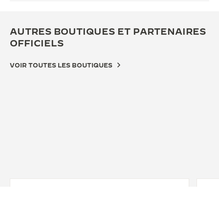
AUTRES BOUTIQUES ET PARTENAIRES
OFFICIELS
VOIR TOUTES LES BOUTIQUES
BOUTIQUE OFFICIELLE
BOU
JAEGER-LECOULTRE BOUTIQUE -
JA
CHICAGO
DE