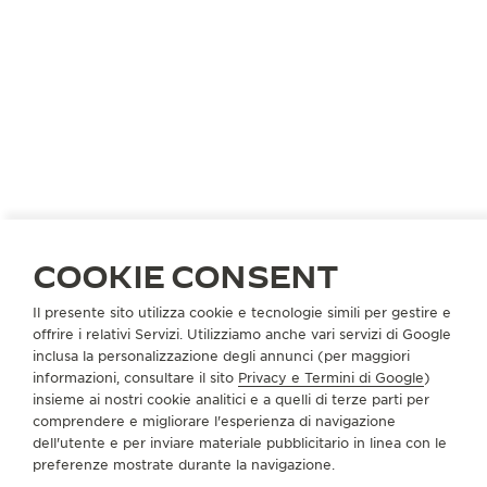
STATI UNITI
MINNEAPOLIS
COOKIE CONSENT
R.F. MOELLER
PARTNER UFFICIALE
Il presente sito utilizza cookie e tecnologie simili per gestire e
offrire i relativi Servizi. Utilizziamo anche vari servizi di Google
5020 France Ave S, Edina
inclusa la personalizzazione degli annunci (per maggiori
MN 55410 Minneapolis - Minnesota, Stati Uniti di America
informazioni, consultare il sito
Privacy e Termini di Google
)
insieme ai nostri cookie analitici e a quelli di terze parti per
+1 9529266166
comprendere e migliorare l'esperienza di navigazione
dell'utente e per inviare materiale pubblicitario in linea con le
SERVIZI DISPONIBILI
preferenze mostrate durante la navigazione.
PUNTO VENDITA