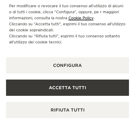
Scopra un’eleganza senza tempo in una destinazione
Per modificare o revocare il tuo consenso all’utilizzo di alcuni
orologiera di prim’ordine.
o di tutti i cookie, clicca “Configura”, oppure, pe r maggiori
informazioni, consulta la nostra
Cookie Policy
.
Cliccando su “Accetta tutti”, esprimi il tuo consenso all’utilizzo
dei cookie sopraindicati.
ALTRE BOUTIQUE UFFICIALI E
Cliccando su “Rifiuta tutti”, esprimi il tuo consenso soltanto
PARTNER
all’utilizzo dei cookie tecnici.
VEDERE TUTTE LE BOUTIQUE
CONFIGURA
ACCETTA TUTTI
RIFIUTA TUTTI
BOUTIQUE UFFICIALE
BOU