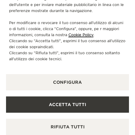
dell'utente e per inviare materiale pubblicitario in linea con le
WATCHREPAIR@GLEZERKRAUS.COM
preferenze mostrate durante la navigazione.
SERVIZI DISPONIBILI
Per modificare o revocare il tuo consenso all’utilizzo di alcuni
CONTROLLO FUNZIONALE
o di tutti i cookie, clicca “Configura”, oppure, pe r maggiori
In questa boutique è possibile effettuare un controllo
informazioni, consulta la nostra
Cookie Policy
.
funzionale.
Cliccando su “Accetta tutti”, esprimi il tuo consenso all’utilizzo
dei cookie sopraindicati.
Cliccando su “Rifiuta tutti”, esprimi il tuo consenso soltanto
all’utilizzo dei cookie tecnici.
ALTRE BOUTIQUE UFFICIALI E
PARTNER
VEDERE TUTTE LE BOUTIQUE
CONFIGURA
ACCETTA TUTTI
RIFIUTA TUTTI