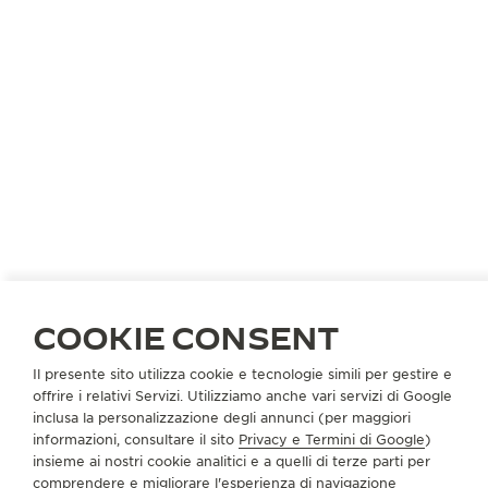
STATI UNITI
CHICAGO
GLEZER-KRAUS
COOKIE CONSENT
RIPARATORE UFFICIALE
Il presente sito utilizza cookie e tecnologie simili per gestire e
1300 S Grove Ave #103
offrire i relativi Servizi. Utilizziamo anche vari servizi di Google
Barrington
inclusa la personalizzazione degli annunci (per maggiori
IL 60010 Chicago, Stati Uniti di America
informazioni, consultare il sito
Privacy e Termini di Google
)
insieme ai nostri cookie analitici e a quelli di terze parti per
comprendere e migliorare l'esperienza di navigazione
+1847 673 8050