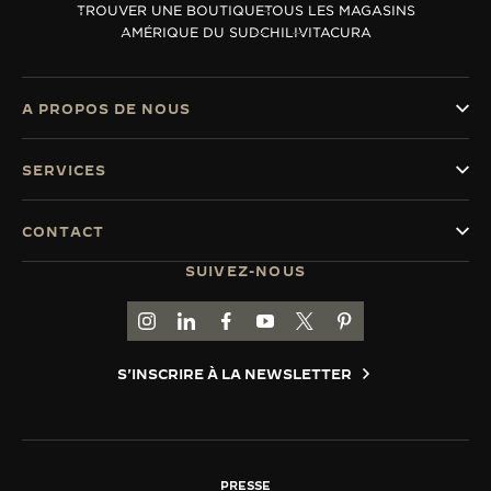
TROUVER UNE BOUTIQUE
TOUS LES MAGASINS
LE VIRTUOSE DU SON
AMÉRIQUE DU SUD
CHILI
VITACURA
L’ODYSSÉE SIDÉRALE
A PROPOS DE NOUS
LE PIONNIER DE LA PRÉCISION
SERVICES
VOIR LES ÉVÉNEMENTS
CONTACT
SUIVEZ-NOUS
ACCÉDER À LA PAGE INSTAGRAM DE JAEGER
ACCÉDER À LA PAGE LINKEDIN DE JAE
ALLER SUR LA PAGE JAEGER-LEC
ACCÉDER À LA PAGE YOUTUB
ALLER SUR LA PAGE TW
ALLER SUR LA PAG
S'INSCRIRE À LA NEWSLETTER
PRESSE