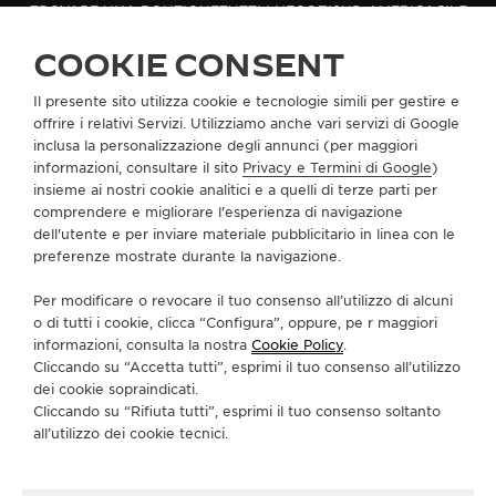
TROVARE UNA BOUTIQUE
TUTTI I NEGOZI
SUD AMERICA
CILE
THE SOUND MAKER
VITACURA
COOKIE CONSENT
THE STELLAR ODYSSEY
Il presente sito utilizza cookie e tecnologie simili per gestire e
INFORMAZIONI SU DI NOI
offrire i relativi Servizi. Utilizziamo anche vari servizi di Google
THE PRECISION PIONEER
inclusa la personalizzazione degli annunci (per maggiori
informazioni, consultare il sito
Privacy e Termini di Google
)
SERVIZI
VEDERE TUTTI GLI EVENTI
insieme ai nostri cookie analitici e a quelli di terze parti per
comprendere e migliorare l'esperienza di navigazione
CONTATTI
dell'utente e per inviare materiale pubblicitario in linea con le
preferenze mostrate durante la navigazione.
CI SEGUA
Per modificare o revocare il tuo consenso all’utilizzo di alcuni
o di tutti i cookie, clicca “Configura”, oppure, pe r maggiori
VAI ALLA PAGINA INSTAGRAM DI JAEGER-LE
VAI ALLA PAGINA LINKEDIN DI JAEGER
VAI ALLA PAGINA FACEBOOK DI J
VAI ALLA PAGINA YOUTUBE 
VAI ALLA PAGINA TWIT
VAI ALLA PAGINA 
informazioni, consulta la nostra
Cookie Policy
.
Cliccando su “Accetta tutti”, esprimi il tuo consenso all’utilizzo
ISCRIVERSI ALLA NEWSLETTER
dei cookie sopraindicati.
Cliccando su “Rifiuta tutti”, esprimi il tuo consenso soltanto
all’utilizzo dei cookie tecnici.
STAMPA