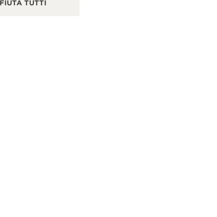
FIUTA TUTTI
Buenos Aires, Argentina
124
PUNTO VENDITA
CO
VISUALIZZARE DI PIÙ
CA
CILE
VITACURA
MOSSO
CONTATTI