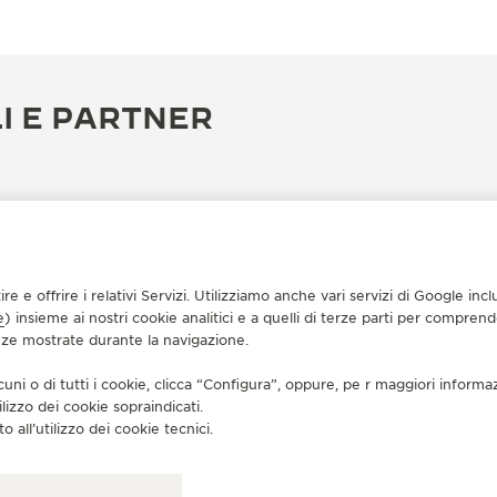
I E PARTNER
tire e offrire i relativi Servizi. Utilizziamo anche vari servizi di Google i
e
) insieme ai nostri cookie analitici e a quelli di terze parti per compren
enze mostrate durante la navigazione.
cuni o di tutti i cookie, clicca “Configura”, oppure, pe r maggiori informa
ilizzo dei cookie sopraindicati.
PARTNER UFFICIALE
PA
o all’utilizzo dei cookie tecnici.
SENSATION DU TEMPS
C
Patio Bullrich, Posadas 1245 - local 1245, Buenos Aires,
WTC