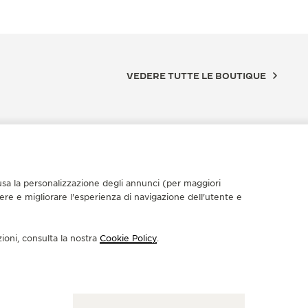
VEDERE TUTTE LE BOUTIQUE
nclusa la personalizzazione degli annunci (per maggiori
dere e migliorare l'esperienza di navigazione dell'utente e
zioni, consulta la nostra
Cookie Policy
.
RTNER UFFICIALE
PARTNER
HRONOS
SENSA
 Montevideo, Avda. Dr. Luis Alberto de Herrera
Rbla. Will