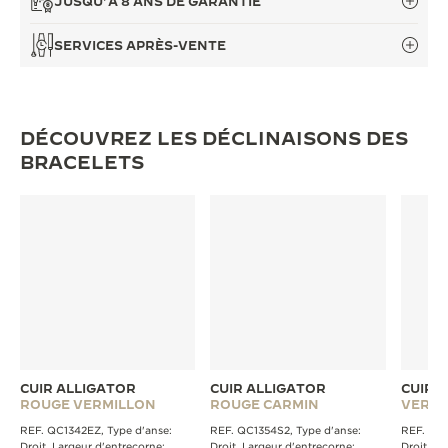
JUSQU’À 8 ANS DE GARANTIE
LE VIRTUOSE DU SON
SERVICES APRÈS-VENTE
L’ODYSSÉE SIDÉRALE
LE PIONNIER DE LA PRÉCISION
DÉCOUVREZ LES DÉCLINAISONS DES
VOIR LES ÉVÉNEMENTS
BRACELETS
CUIR ALLIGATOR
CUIR ALLIGATOR
CUIR 
ROUGE VERMILLON
ROUGE CARMIN
VERT
REF. QC1342EZ, Type d'anse:
REF. QC1354S2, Type d'anse:
REF. QC1
Droit, Largeur d'entrecorne:
Droit, Largeur d'entrecorne:
Droit, La