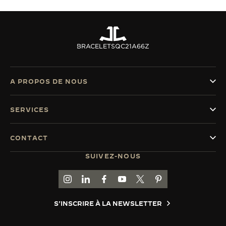
BRACELETS
QC21A66Z
A PROPOS DE NOUS
SERVICES
CONTACT
SUIVEZ-NOUS
ACCÉDER À LA PAGE INSTAGRAM DE JAEGER
ACCÉDER À LA PAGE LINKEDIN DE JAE
ALLER SUR LA PAGE JAEGER-LEC
ACCÉDER À LA PAGE YOUTUB
ALLER SUR LA PAGE TW
ALLER SUR LA PAG
S'INSCRIRE À LA NEWSLETTER