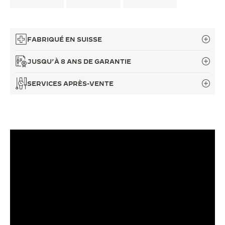
LE VIRTUOSE DU SON
L’ODYSSÉE SIDÉRALE
FABRIQUÉ EN SUISSE
LE PIONNIER DE LA PRÉCISION
JUSQU’À 8 ANS DE GARANTIE
VOIR LES ÉVÉNEMENTS
SERVICES APRÈS-VENTE