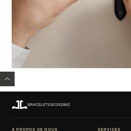
RETOUR EN HAUT DE LA PAGE
BRACELETS
QC05286Z
A PROPOS DE NOUS
SERVICES