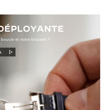
DÉPLOYANTE
oucle et votre bracelet ?
L