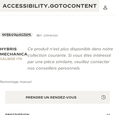
ACCESSIBILITY.GOTOCONTENT
HORS COLLECTION
HYBRIS MECHANICA
REF. Q3946420
HYBRIS
Ce produit n'est plus disponible dans notre
THE GOLDEN RATIO MUSICAL SHOW
EXCELLENCE : PLUS DE 190 ANS
MECHANICA
collection courante. Si vous êtes intéressé
CALIBRE 179
THE REVERSO 1931 CAFÉ
par une pièce similaire, veuillez contacter
CRÉATIVITÉ : PLUS DE 430 BREVETS
nos conseillers personnels.
GARANTIE JAEGER-LECOULTRE
INGÉNIOSITÉ : PLUS DE 1 400 CALIBRES
Remontage manuel
GARANTIE DES MONTRES
EXPOSITION « THE PERPETUAL
SAVOIR-FAIRE : 108 MÉTIERS
TIMEKEEPER »
GARANTIE ATMOS
PRENDRE UN RENDEZ-VOUS
EXPOSITION « THE DREAM SHAPER »
REVERSO, INTEMPORELLE DEPUIS 1931
DESCRIPTION