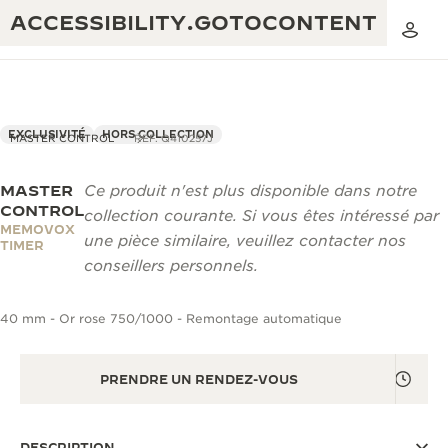
ACCESSIBILITY.GOTOCONTENT
EXCLUSIVITÉ
HORS COLLECTION
MASTER CONTROL
REF. Q410257J
MASTER
Ce produit n'est plus disponible dans notre
THE GOLDEN RATIO MUSICAL SHOW
EXCELLENCE : PLUS DE 190 ANS
CONTROL
collection courante. Si vous êtes intéressé par
MEMOVOX
THE REVERSO 1931 CAFÉ
une pièce similaire, veuillez contacter nos
CRÉATIVITÉ : PLUS DE 430 BREVETS
TIMER
conseillers personnels.
GARANTIE JAEGER-LECOULTRE
INGÉNIOSITÉ : PLUS DE 1 400 CALIBRES
40 mm - Or rose 750/1000 - Remontage automatique
GARANTIE DES MONTRES
EXPOSITION « THE PERPETUAL
SAVOIR-FAIRE : 108 MÉTIERS
TIMEKEEPER »
GARANTIE ATMOS
PRENDRE UN RENDEZ-VOUS
EXPOSITION « THE DREAM SHAPER »
REVERSO, INTEMPORELLE DEPUIS 1931
DESCRIPTION