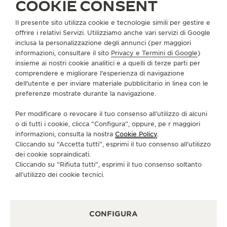
COOKIE CONSENT
Il presente sito utilizza cookie e tecnologie simili per gestire e
INFORMAZIONI SU DI NOI
offrire i relativi Servizi. Utilizziamo anche vari servizi di Google
inclusa la personalizzazione degli annunci (per maggiori
informazioni, consultare il sito
Privacy e Termini di Google
)
SERVIZI
insieme ai nostri cookie analitici e a quelli di terze parti per
comprendere e migliorare l'esperienza di navigazione
CONTATTI
dell'utente e per inviare materiale pubblicitario in linea con le
preferenze mostrate durante la navigazione.
CI SEGUA
Per modificare o revocare il tuo consenso all’utilizzo di alcuni
o di tutti i cookie, clicca “Configura”, oppure, pe r maggiori
VAI ALLA PAGINA INSTAGRAM DI JAEGER-LE
VAI ALLA PAGINA LINKEDIN DI JAEGER
VAI ALLA PAGINA FACEBOOK DI J
VAI ALLA PAGINA YOUTUBE 
VAI ALLA PAGINA TWIT
VAI ALLA PAGINA 
informazioni, consulta la nostra
Cookie Policy
.
Cliccando su “Accetta tutti”, esprimi il tuo consenso all’utilizzo
ISCRIVERSI ALLA NEWSLETTER
dei cookie sopraindicati.
Cliccando su “Rifiuta tutti”, esprimi il tuo consenso soltanto
all’utilizzo dei cookie tecnici.
STAMPA
CONFIGURA
POLICY SULLA PRIVACY