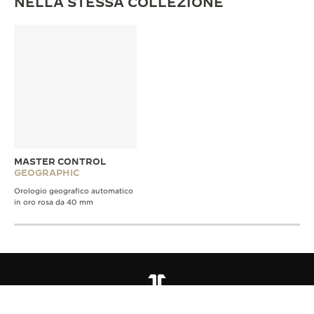
NELLA STESSA COLLEZIONE
MASTER CONTROL
GEOGRAPHIC
Orologio geografico automatico
in oro rosa da 40 mm
TUTTE LE COLLEZIONI
MASTER CONTROL
RIF. Q410257J