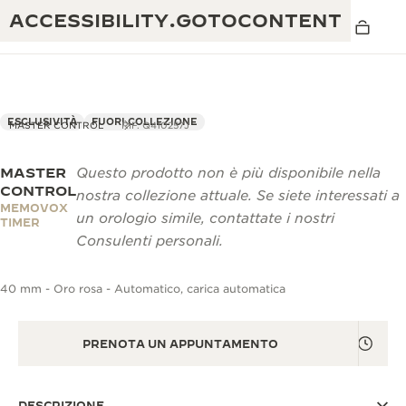
ACCESSIBILITY.GOTOCONTENT
ESCLUSIVITÀ
FUORI COLLEZIONE
MASTER CONTROL
RIF. Q410257J
MASTER
Questo prodotto non è più disponibile nella
THE GOLDEN RATIO MUSICAL SHOW
ECCELLENZA: OLTRE 190 ANNI DI TRADIZIONE
CONTROL
nostra collezione attuale. Se siete interessati a
MEMOVOX
IL REVERSO 1931 CAFÉ
un orologio simile, contattate i nostri
CREATIVITÀ: OLTRE 430 BREVETTI
TIMER
Consulenti personali.
GARANZIA JAEGER-LECOULTRE
INGEGNO: OLTRE 1.400 CALIBRI
40 mm - Oro rosa - Automatico, carica automatica
GARANZIA DEI SEGNATEMPO
MOSTRA “THE PERPETUAL
MAESTRIA: 108 MESTIERI
TIMEKEEPER”
GARANZIA ATMOS
PRENOTA UN APPUNTAMENTO
THE DREAM SHAPER
REVERSO STORIES
DESCRIZIONE