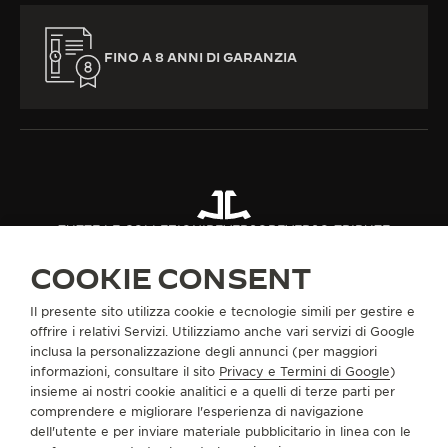
FINO A 8 ANNI DI GARANZIA
TUTTE LE COLLEZIONI
REVERSO
REVERSO TRIBUTE
RIF. Q389848J
COOKIE CONSENT
Il presente sito utilizza cookie e tecnologie simili per gestire e
INFORMAZIONI SU DI NOI
offrire i relativi Servizi. Utilizziamo anche vari servizi di Google
inclusa la personalizzazione degli annunci (per maggiori
informazioni, consultare il sito
Privacy e Termini di Google
)
SERVIZI
insieme ai nostri cookie analitici e a quelli di terze parti per
comprendere e migliorare l'esperienza di navigazione
dell'utente e per inviare materiale pubblicitario in linea con le
CONTATTI