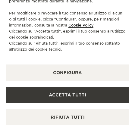
preferenze mostrate durante la navigazione.
CI SEGUA
Per modificare o revocare il tuo consenso all’utilizzo di alcuni
o di tutti i cookie, clicca “Configura”, oppure, pe r maggiori
VAI ALLA PAGINA INSTAGRAM DI JAEGER-LE
VAI ALLA PAGINA LINKEDIN DI JAEGER
VAI ALLA PAGINA FACEBOOK DI J
VAI ALLA PAGINA YOUTUBE 
VAI ALLA PAGINA TWIT
VAI ALLA PAGINA 
informazioni, consulta la nostra
Cookie Policy
.
Cliccando su “Accetta tutti”, esprimi il tuo consenso all’utilizzo
ISCRIVERSI ALLA NEWSLETTER
dei cookie sopraindicati.
Cliccando su “Rifiuta tutti”, esprimi il tuo consenso soltanto
all’utilizzo dei cookie tecnici.
STAMPA
CONFIGURA
POLICY SULLA PRIVACY
CONDIZIONI D'USO
CONDIZIONI DI VENDITA
ACCETTA TUTTI
INFORMATIVA SUI COOKIE
DICHIARAZIONE DI ACCESSIBILITÀ - WCAG
GESTISCI LA MIA ACCESSIBILITÀ
RIFIUTA TUTTI
MODULO DI RECESSO
COPYRIGHT JAEGER-LECOULTRE 2026
REVERSO TRIBUTE
CHRONOGRAPH
VERSIONE 102.34.2
PR