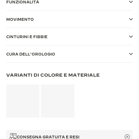
FUNZIONALITÀ
THE SOUND MAKER
MOVIMENTO
THE STELLAR ODYSSEY
THE PRECISION PIONEER
CINTURINI E FIBBIE
VEDERE TUTTI GLI EVENTI
CURA DELL’OROLOGIO
VARIANTI DI COLORE E MATERIALE
CONSEGNA GRATUITA E RESI