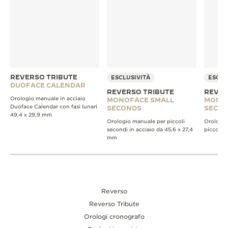
REVERSO TRIBUTE
ESCLUSIVITÀ
ESCLU
DUOFACE CALENDAR
REVERSO TRIBUTE
REVER
Orologio manuale in acciaio
MONOFACE SMALL
MONO
Duoface Calendar con fasi lunari
SECONDS
SECO
49,4 x 29,9 mm
Orologio manuale per piccoli
Orologio
secondi in acciaio da 45,6 x 27,4
piccoli 
mm
Reverso
Reverso Tribute
Orologi cronografo