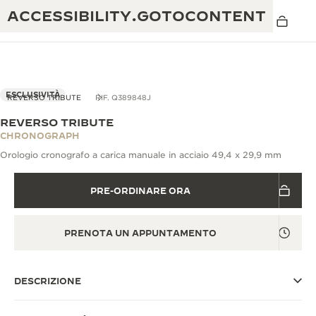
ACCESSIBILITY.GOTOCONTENT
VISTA IN 3D
ESCLUSIVITÀ
REVERSO TRIBUTE
RIF. Q389848J
REVERSO TRIBUTE
THE GOLDEN RATIO MUSICAL SHOW
CHRONOGRAPH
ECCELLENZA: OLTRE 190 ANNI DI TRADIZIONE
Orologio cronografo a carica manuale in acciaio 49,4 x 29,9 mm
IL REVERSO 1931 CAFÉ
CREATIVITÀ: OLTRE 430 BREVETTI
PRE-ORDINARE ORA
GARANZIA JAEGER-LECOULTRE
INGEGNO: OLTRE 1.400 CALIBRI
GARANZIA DEI SEGNATEMPO
MOSTRA “THE PERPETUAL
MAESTRIA: 108 MESTIERI
PRENOTA UN APPUNTAMENTO
TIMEKEEPER”
GARANZIA ATMOS
THE DREAM SHAPER
DESCRIZIONE
REVERSO STORIES