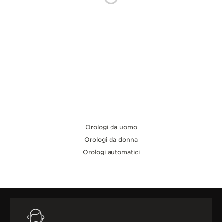
THE SOUND MAKER
THE STELLAR ODYSSEY
THE PRECISION PIONEER
VEDERE TUTTI GLI EVENTI
Orologi da uomo
Orologi da donna
Orologi automatici