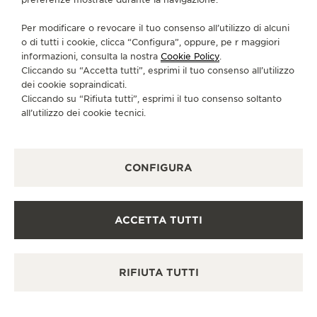
Per modificare o revocare il tuo consenso all’utilizzo di alcuni
STAMPA
o di tutti i cookie, clicca “Configura”, oppure, pe r maggiori
informazioni, consulta la nostra
Cookie Policy
.
POLICY SULLA PRIVACY
Cliccando su “Accetta tutti”, esprimi il tuo consenso all’utilizzo
CONDIZIONI D'USO
dei cookie sopraindicati.
CONDIZIONI DI VENDITA
Cliccando su “Rifiuta tutti”, esprimi il tuo consenso soltanto
INFORMATIVA SUI COOKIE
all’utilizzo dei cookie tecnici.
DICHIARAZIONE DI ACCESSIBILITÀ - WCAG
GESTISCI LA MIA ACCESSIBILITÀ
MODULO DI RECESSO
CONFIGURA
COPYRIGHT JAEGER-LECOULTRE 2026
VERSIONE 102.34.2
ACCETTA TUTTI
BISOGNO DI AIUTO?
Se ha bisogno di aiuto per trovare il suo orologio,
RIFIUTA TUTTI
non esiti a contattare uno dei
nostri consulenti
personali.