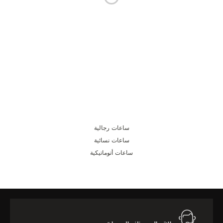
THE SOUND MAKER
STELLAR ODYSSEY
رائد الدقّة PRECISION PIONEER
اطّلع على جميع الفعاليات
ساعات رجالية
ساعات نسائية
ساعات أتوماتيكية